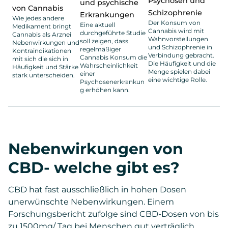
Psychosen und
und psychische
von Cannabis
Schizophrenie
Erkrankungen
Wie jedes andere
Der Konsum von
Eine aktuell
Medikament bringt
Cannabis wird mit
durchgeführte Studie
Cannabis als Arznei
Wahnvorstellungen
soll zeigen, dass
Nebenwirkungen und
und Schizophrenie in
regelmäßiger
Kontraindikationen
Verbindung gebracht.
Cannabis Konsum die
mit sich die sich in
Die Häufigkeit und die
Wahrscheinlichkeit
Häufigkeit und Stärke
Menge spielen dabei
einer
stark unterscheiden.
eine wichtige Rolle.
Psychosenerkrankun
g erhöhen kann.
Nebenwirkungen von
CBD- welche gibt es?
CBD hat fast ausschließlich in hohen Dosen
unerwünschte Nebenwirkungen. Einem
Forschungsbericht zufolge sind CBD-Dosen von bis
zu 1500mg/ Tag bei Menschen gut verträglich.