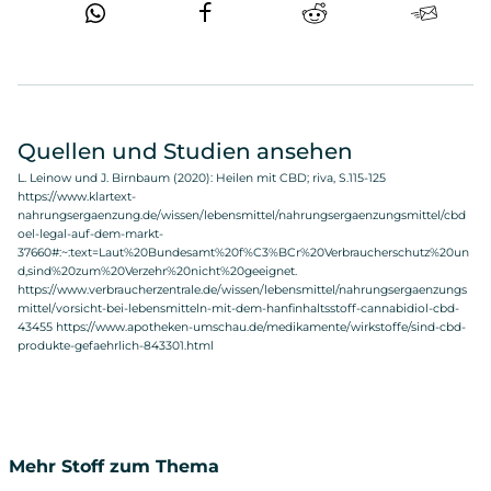
Quellen und Studien ansehen
L. Leinow und J. Birnbaum (2020): Heilen mit CBD; riva, S.115-125
https://www.klartext-
nahrungsergaenzung.de/wissen/lebensmittel/nahrungsergaenzungsmittel/cbd
oel-legal-auf-dem-markt-
37660#:~:text=Laut%20Bundesamt%20f%C3%BCr%20Verbraucherschutz%20un
d,sind%20zum%20Verzehr%20nicht%20geeignet.
https://www.verbraucherzentrale.de/wissen/lebensmittel/nahrungsergaenzungs
mittel/vorsicht-bei-lebensmitteln-mit-dem-hanfinhaltsstoff-cannabidiol-cbd-
43455
https://www.apotheken-umschau.de/medikamente/wirkstoffe/sind-cbd-
produkte-gefaehrlich-843301.html
Mehr Stoff zum Thema