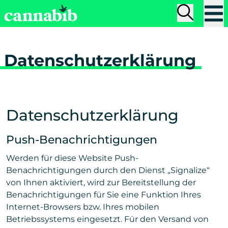
Weiter zum Inhalt
cannabib.de - Deine Plattform für Wissen rund um Canna
Menü
Suche
Cannabib
cannabibliothek
medizin
anbaue
Deine Plattform für Wissen rund um Cannabis! Seriös. I
Datenschutzerklärung
wissen
interviews
glossar
Datenschutzerklärung
Push-Benachrichtigungen
Werden für diese Website Push-
Benachrichtigungen durch den Dienst „Signalize“
von Ihnen aktiviert, wird zur Bereitstellung der
Benachrichtigungen für Sie eine Funktion Ihres
Internet-Browsers bzw. Ihres mobilen
Betriebssystems eingesetzt. Für den Versand von