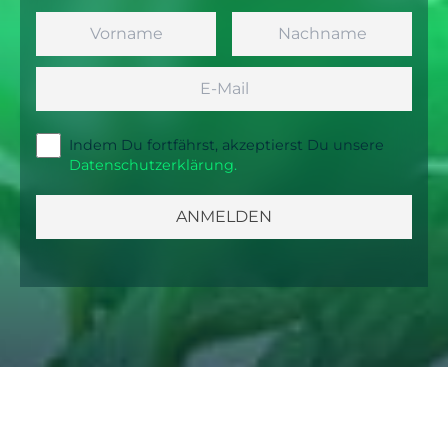
Vorname
Nachname
Email
Indem Du fortfährst, akzeptierst Du unsere
Datenschutzerklärung.