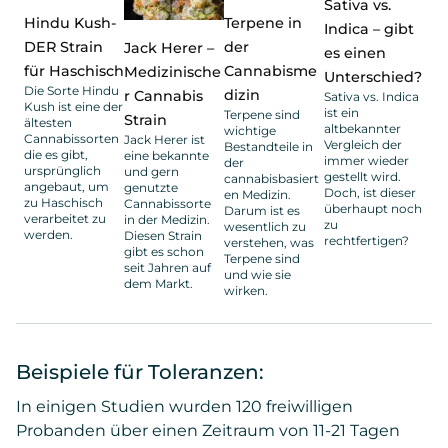
Sativa vs.
Hindu Kush-
Terpene in
Indica – gibt
DER Strain
der
Jack Herer –
es einen
für Haschisch
Cannabisme
Medizinische
Unterschied?
Die Sorte Hindu
dizin
r Cannabis
Sativa vs. Indica
Kush ist eine der
ist ein
Terpene sind
Strain
ältesten
altbekannter
wichtige
Cannabissorten
Jack Herer ist
Vergleich der
Bestandteile in
die es gibt,
eine bekannte
immer wieder
der
ursprünglich
und gern
gestellt wird.
cannabisbasiert
angebaut, um
genutzte
Doch, ist dieser
en Medizin.
zu Haschisch
Cannabissorte
überhaupt noch
Darum ist es
verarbeitet zu
in der Medizin.
zu
wesentlich zu
werden.
Diesen Strain
rechtfertigen?
verstehen, was
gibt es schon
Terpene sind
seit Jahren auf
und wie sie
dem Markt.
wirken.
Beispiele für Toleranzen:
In einigen Studien wurden 120 freiwilligen
Probanden über einen Zeitraum von 11-21 Tagen