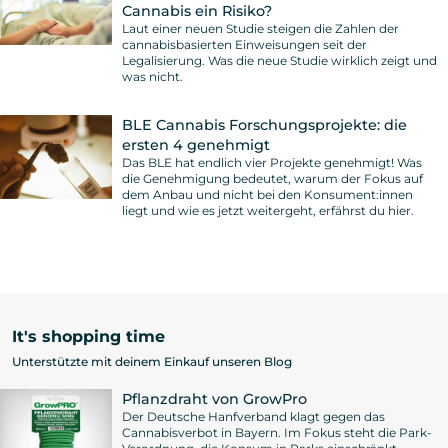
Cannabis ein Risiko?
Laut einer neuen Studie steigen die Zahlen der
cannabisbasierten Einweisungen seit der
Legalisierung. Was die neue Studie wirklich zeigt und
was nicht.
BLE Cannabis Forschungsprojekte: die
ersten 4 genehmigt
Das BLE hat endlich vier Projekte genehmigt! Was
die Genehmigung bedeutet, warum der Fokus auf
dem Anbau und nicht bei den Konsument:innen
liegt und wie es jetzt weitergeht, erfährst du hier.
It's shopping time
Unterstützte mit deinem Einkauf unseren Blog
Pflanzdraht von GrowPro
Der Deutsche Hanfverband klagt gegen das
Cannabisverbot in Bayern. Im Fokus steht die Park-