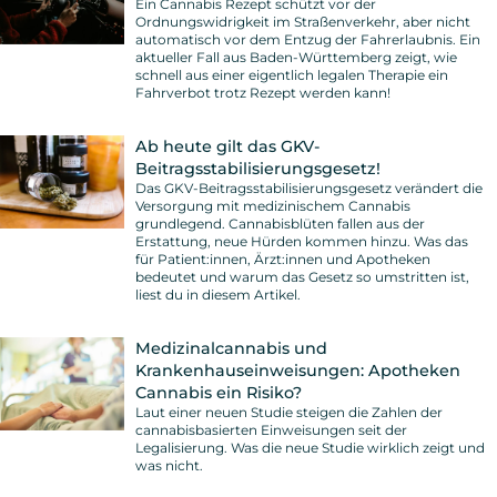
Ein Cannabis Rezept schützt vor der
Ordnungswidrigkeit im Straßenverkehr, aber nicht
automatisch vor dem Entzug der Fahrerlaubnis. Ein
aktueller Fall aus Baden-Württemberg zeigt, wie
schnell aus einer eigentlich legalen Therapie ein
Fahrverbot trotz Rezept werden kann!
Ab heute gilt das GKV-
Beitragsstabilisierungsgesetz!
Das GKV-Beitragsstabilisierungsgesetz verändert die
Versorgung mit medizinischem Cannabis
grundlegend. Cannabisblüten fallen aus der
Erstattung, neue Hürden kommen hinzu. Was das
für Patient:innen, Ärzt:innen und Apotheken
bedeutet und warum das Gesetz so umstritten ist,
liest du in diesem Artikel.
Medizinalcannabis und
Krankenhauseinweisungen: Apotheken
Cannabis ein Risiko?
Laut einer neuen Studie steigen die Zahlen der
cannabisbasierten Einweisungen seit der
Legalisierung. Was die neue Studie wirklich zeigt und
was nicht.