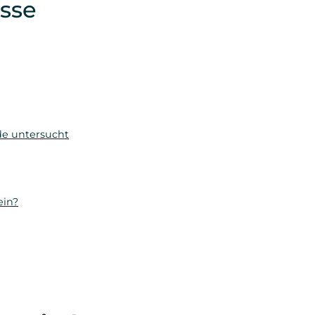
isse
de untersucht
ein?