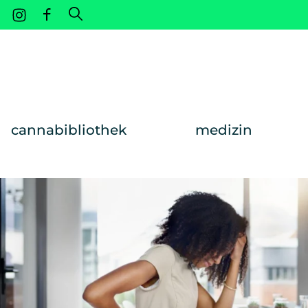
Weiter zum Inhalt
cannabibliothek
medizin