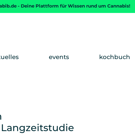
abib.de - Deine Plattform für Wissen rund um Cannabis!
tuelles
events
kochbuch
n
Langzeitstudie