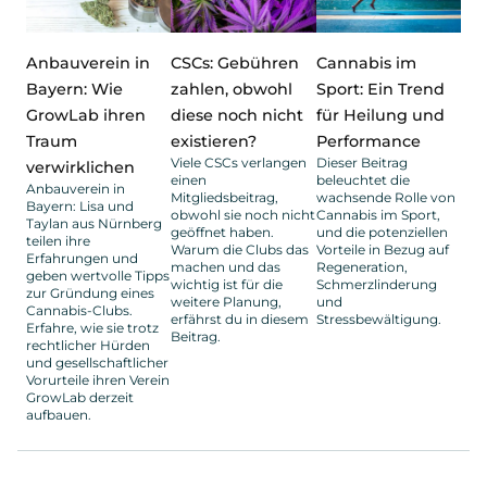
Anbauverein in
CSCs: Gebühren
Cannabis im
Bayern: Wie
zahlen, obwohl
Sport: Ein Trend
GrowLab ihren
diese noch nicht
für Heilung und
Traum
existieren?
Performance
Viele CSCs verlangen
Dieser Beitrag
verwirklichen
einen
beleuchtet die
Anbauverein in
Mitgliedsbeitrag,
wachsende Rolle von
Bayern: Lisa und
obwohl sie noch nicht
Cannabis im Sport,
Taylan aus Nürnberg
geöffnet haben.
und die potenziellen
teilen ihre
Warum die Clubs das
Vorteile in Bezug auf
Erfahrungen und
machen und das
Regeneration,
geben wertvolle Tipps
wichtig ist für die
Schmerzlinderung
zur Gründung eines
weitere Planung,
und
Cannabis-Clubs.
erfährst du in diesem
Stressbewältigung.
Erfahre, wie sie trotz
Beitrag.
rechtlicher Hürden
und gesellschaftlicher
Vorurteile ihren Verein
GrowLab derzeit
aufbauen.