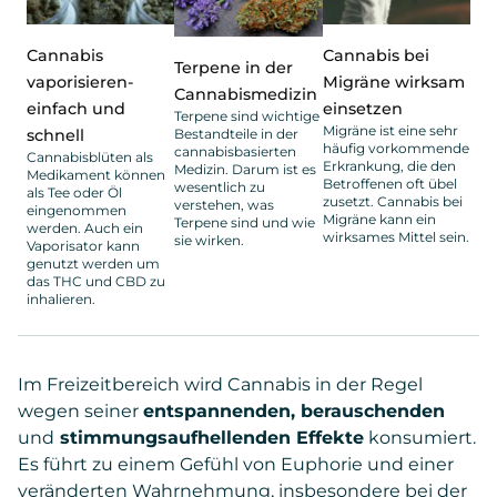
Cannabis
Cannabis bei
Terpene in der
vaporisieren-
Migräne wirksam
Cannabismedizin
einfach und
einsetzen
Terpene sind wichtige
Migräne ist eine sehr
schnell
Bestandteile in der
häufig vorkommende
cannabisbasierten
Cannabisblüten als
Erkrankung, die den
Medizin. Darum ist es
Medikament können
Betroffenen oft übel
wesentlich zu
als Tee oder Öl
zusetzt. Cannabis bei
verstehen, was
eingenommen
Migräne kann ein
Terpene sind und wie
werden. Auch ein
wirksames Mittel sein.
sie wirken.
Vaporisator kann
genutzt werden um
das THC und CBD zu
inhalieren.
Im Freizeitbereich wird Cannabis in der Regel
wegen seiner
entspannenden, berauschenden
und
stimmungsaufhellenden Effekte
konsumiert.
Es führt zu einem Gefühl von Euphorie und einer
veränderten Wahrnehmung, insbesondere bei der