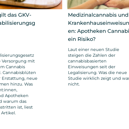
ilt das GKV-
Medizinalcannabis und
abilisierungsg
Krankenhauseinweisu
en: Apotheken Cannabi
ein Risiko?
Laut einer neuen Studie
lisierungsgesetz
steigen die Zahlen der
e Versorgung mit
cannabisbasierten
em Cannabis
Einweisungen seit der
. Cannabisblüten
Legalisierung. Was die neue
r Erstattung, neue
Studie wirklich zeigt und wa
men hinzu. Was
nicht.
nt:innen,
und Apotheken
d warum das
ritten ist, liest
Artikel.