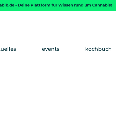
abib.de - Deine Plattform für Wissen rund um Cannabis!
tuelles
events
kochbuch