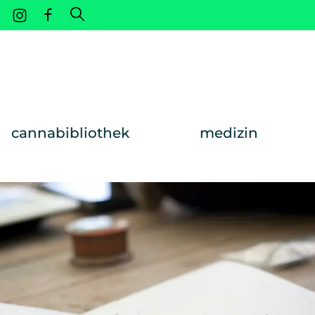
Weiter zum Inhalt
cannabibliothek
medizin