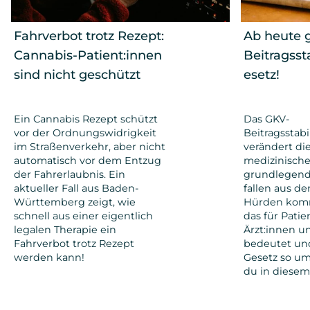
Fahrverbot trotz Rezept:
Ab heute g
Cannabis-Patient:innen
Beitragsst
sind nicht geschützt
esetz!
Ein Cannabis Rezept schützt
Das GKV-
vor der Ordnungswidrigkeit
Beitragsstabi
im Straßenverkehr, aber nicht
verändert di
automatisch vor dem Entzug
medizinisch
der Fahrerlaubnis. Ein
grundlegend
aktueller Fall aus Baden-
fallen aus de
Württemberg zeigt, wie
Hürden kom
schnell aus einer eigentlich
das für Patie
legalen Therapie ein
Ärzt:innen 
Fahrverbot trotz Rezept
bedeutet un
werden kann!
Gesetz so umst
du in diesem 