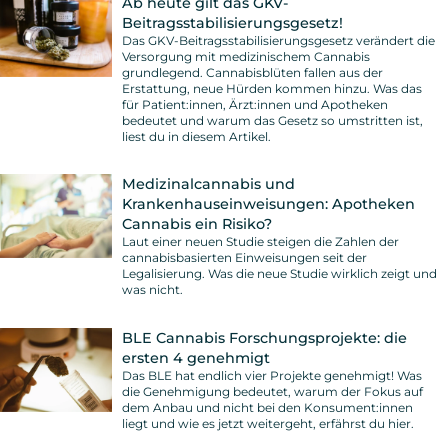
Ab heute gilt das GKV-
Beitragsstabilisierungsgesetz!
Das GKV-Beitragsstabilisierungsgesetz verändert die
Versorgung mit medizinischem Cannabis
grundlegend. Cannabisblüten fallen aus der
Erstattung, neue Hürden kommen hinzu. Was das
für Patient:innen, Ärzt:innen und Apotheken
bedeutet und warum das Gesetz so umstritten ist,
liest du in diesem Artikel.
Medizinalcannabis und
Krankenhauseinweisungen: Apotheken
Cannabis ein Risiko?
Laut einer neuen Studie steigen die Zahlen der
cannabisbasierten Einweisungen seit der
Legalisierung. Was die neue Studie wirklich zeigt und
was nicht.
BLE Cannabis Forschungsprojekte: die
ersten 4 genehmigt
Das BLE hat endlich vier Projekte genehmigt! Was
die Genehmigung bedeutet, warum der Fokus auf
dem Anbau und nicht bei den Konsument:innen
liegt und wie es jetzt weitergeht, erfährst du hier.