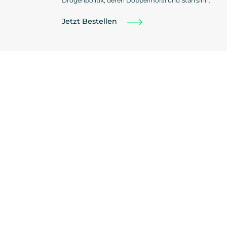
Drogenpolitik, deren Doppelmoral und Starrsinn.
Jetzt Bestellen