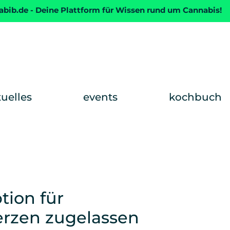
abib.de - Deine Plattform für Wissen rund um Cannabis!
tuelles
events
kochbuch
tion für
rzen zugelassen