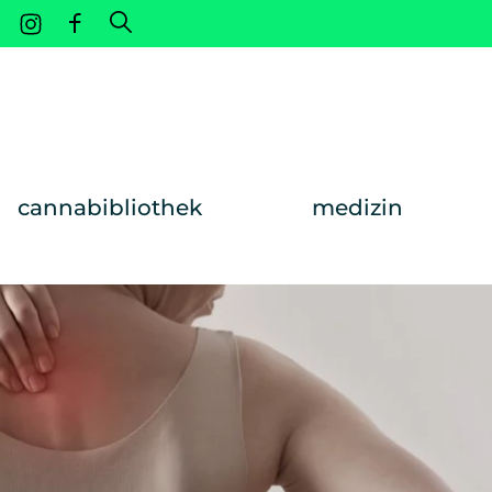
Weiter zum Inhalt
cannabibliothek
medizin