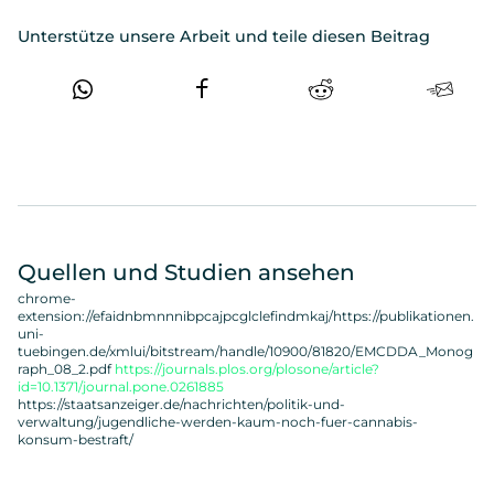
Unterstütze unsere Arbeit und teile diesen Beitrag
Quellen und Studien ansehen
chrome-
extension://efaidnbmnnnibpcajpcglclefindmkaj/https://publikationen.
uni-
tuebingen.de/xmlui/bitstream/handle/10900/81820/EMCDDA_Monog
raph_08_2.pdf
https://journals.plos.org/plosone/article?
id=10.1371/journal.pone.0261885
https://staatsanzeiger.de/nachrichten/politik-und-
verwaltung/jugendliche-werden-kaum-noch-fuer-cannabis-
konsum-bestraft/