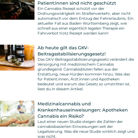
Patient:innen sind nicht geschützt
Ein Cannabis Rezept schützt vor der
Ordnungswidrigkeit im Straßenverkehr, aber nicht
automatisch vor dem Entzug der Fahrerlaubnis. Ein
aktueller Fall aus Baden-Württemberg zeigt, wie
schnell aus einer eigentlich legalen Therapie ein
Fahrverbot trotz Rezept werden kann!
Ab heute gilt das GKV-
Beitragsstabilisierungsgesetz!
Das GKV-Beitragsstabilisierungsgesetz verändert die
Versorgung mit medizinischem Cannabis
grundlegend. Cannabisblüten fallen aus der
Erstattung, neue Hürden kommen hinzu. Was das
für Patient:innen, Ärzt:innen und Apotheken
bedeutet und warum das Gesetz so umstritten ist,
liest du in diesem Artikel.
Medizinalcannabis und
Krankenhauseinweisungen: Apotheken
Cannabis ein Risiko?
Laut einer neuen Studie steigen die Zahlen der
cannabisbasierten Einweisungen seit der
Legalisierung. Was die neue Studie wirklich zeigt und
was nicht.