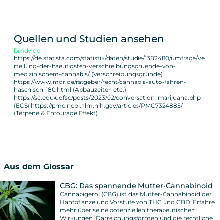
Quellen und Studien ansehen
bmdv.de
https://de.statista.com/statistik/daten/studie/1382480/umfrage/ve
rteilung-der-haeufigsten-verschreibungsgruende-von-
medizinischem-cannabis/ (Verschreibungsgründe)
https://www.mdr.de/ratgeber/recht/cannabis-auto-fahren-
haschisch-180.html (Abbauzeiten etc.)
https://sc.edu/uofsc/posts/2023/02/conversation_marijuana.php
(ECS) https://pmc.ncbi.nlm.nih.gov/articles/PMC7324885/
(Terpene & Entourage Effekt)
Aus dem Glossar
CBG: Das spannende Mutter-Cannabinoid
Cannabigerol (CBG) ist das Mutter-Cannabinoid der
Hanfpflanze und Vorstufe von THC und CBD. Erfahre
mehr über seine potenziellen therapeutischen
Wirkungen, Darreichungsformen und die rechtliche