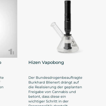
o
Hizen Vapobong
te
Der Bundesdrogenbeauftragte
f
Burkhard Blienert drängt auf
en
die Realisierung der geplanten
Freigabe von Cannabis und
betont, dass diese ein
wichtiger Schritt in der
Drogenpolitik darstellt.