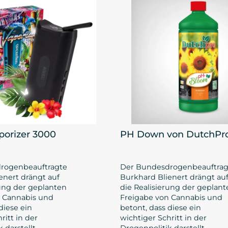
porizer 3000
PH Down von DutchPr
rogenbeauftragte
Der Bundesdrogenbeauftrag
enert drängt auf
Burkhard Blienert drängt au
rung der geplanten
die Realisierung der geplant
n Cannabis und
Freigabe von Cannabis und
diese ein
betont, dass diese ein
ritt in der
wichtiger Schritt in der
 darstellt.
Drogenpolitik darstellt.