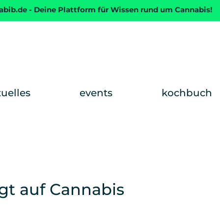
abib.de - Deine Plattform für Wissen rund um Cannabis!
tuelles
events
kochbuch
gt auf Cannabis