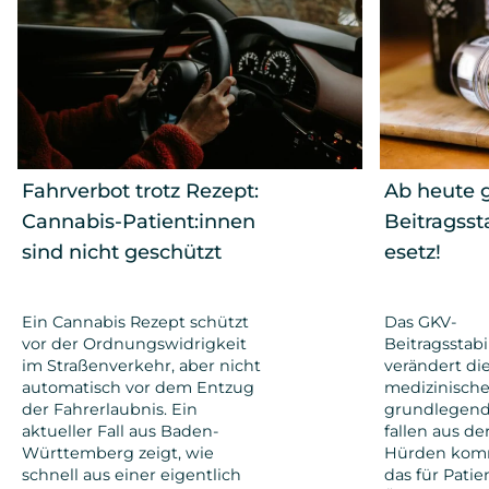
Fahrverbot trotz Rezept:
Ab heute g
Cannabis-Patient:innen
Beitragsst
sind nicht geschützt
esetz!
Ein Cannabis Rezept schützt
Das GKV-
vor der Ordnungswidrigkeit
Beitragsstabi
im Straßenverkehr, aber nicht
verändert di
automatisch vor dem Entzug
medizinisch
der Fahrerlaubnis. Ein
grundlegend
aktueller Fall aus Baden-
fallen aus de
Württemberg zeigt, wie
Hürden kom
schnell aus einer eigentlich
das für Patie