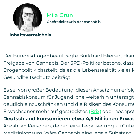
Mila Grün
Chefredakteurin der cannabib
Inhaltsverzeichnis
Der Bundesdrogenbeauftragte Burkhard Blienert drängt
Freigabe von Cannabis. Der SPD-Politiker betone, dass 
Drogenpolitik darstellt, da es die Lebensrealität vie
Gesundheitsschutz beiträgt.
Es sei von großer Bedeutung, diesen Ansatz nun erfolg
Cannabiskonsum für Jugendliche weiterhin untersagt.
deutlich einzuschränken und die Risiken des Konsums
Erwachsener mehr auf gestrecktes
(Brix)
oder hochpote
Deutschland konsumieren etwa 4,5 Millionen Erwa
Anzahl an Personen, denen eine Legalisierung zu Gute
Medizinkonsum. Wäre Cannabis eine legale Substanz i