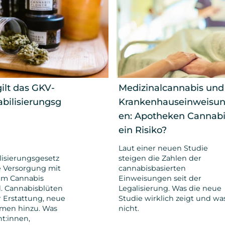
ilt das GKV-
Medizinalcannabis und
abilisierungsg
Krankenhauseinweisu
en: Apotheken Cannabi
ein Risiko?
Laut einer neuen Studie
lisierungsgesetz
steigen die Zahlen der
e Versorgung mit
cannabisbasierten
em Cannabis
Einweisungen seit der
. Cannabisblüten
Legalisierung. Was die neue
r Erstattung, neue
Studie wirklich zeigt und wa
men hinzu. Was
nicht.
nt:innen,