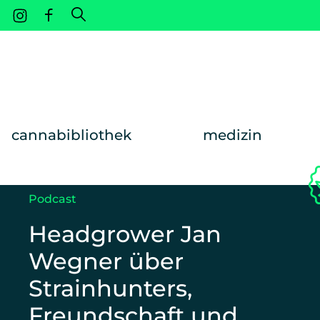
Weiter zum Inhalt
cannabibliothek
medizin
Podcast
Headgrower Jan
Wegner über
Strainhunters,
Freundschaft und