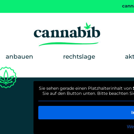
cann
anbauen
rechtslage
ak
Sie sehen gerade einen Platzhalterinhalt von
Sie auf den Button unten. Bitte beachten S
I
Wei