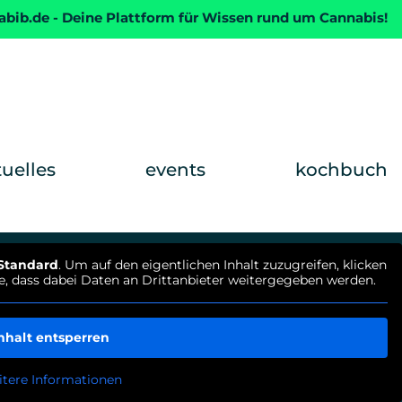
abib.de - Deine Plattform für Wissen rund um Cannabis!
tuelles
events
kochbuch
Standard
. Um auf den eigentlichen Inhalt zuzugreifen, klicken
ie, dass dabei Daten an Drittanbieter weitergegeben werden.
nhalt entsperren
tere Informationen